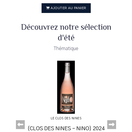
AJOUTER AU PANIER
Découvrez notre sélection
d'été
Thématique
LE CLOS DES NINES
Abord
24
25
4
4
4
5
(CLOS DES NINES - NINO) 2024