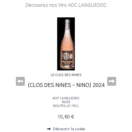
Découvrez nos Vins AOC LANGUEDOC
LE CLOS DES NINES
Abord
e 2024
2022
025
014
21
24
25
4
4
A
3
2
4
4
5
(CLOS DES NINES - NINO) 2024
2023
2020
2024
2022
AOP LANGUEDOC
ROSÉ
BOUTEILLE 75CL
10,80 €
Découvrir la cuvée